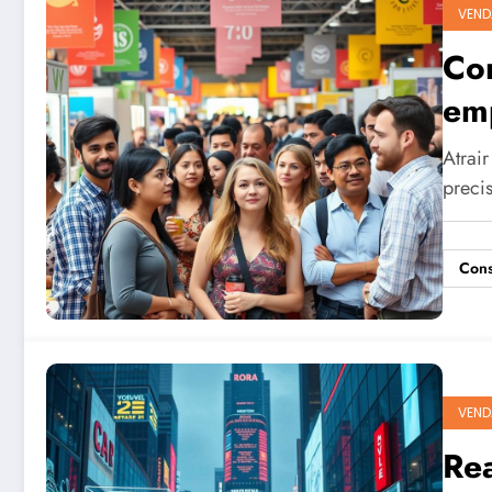
VEND
Com
em
Atrair
preci
Cons
VEND
Re