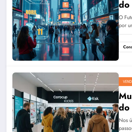
do
O Fut
por u
Cons
VEND
Mu
do
Nos ú
passo